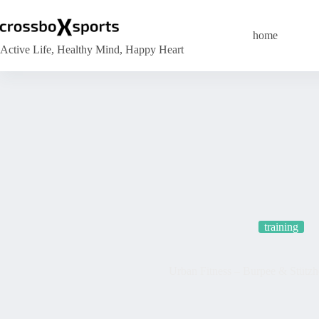
Zum
Inhalt
springen
home
Active Life, Healthy Mind, Happy Heart
training
Urban Fitness – Burpee & Stütz