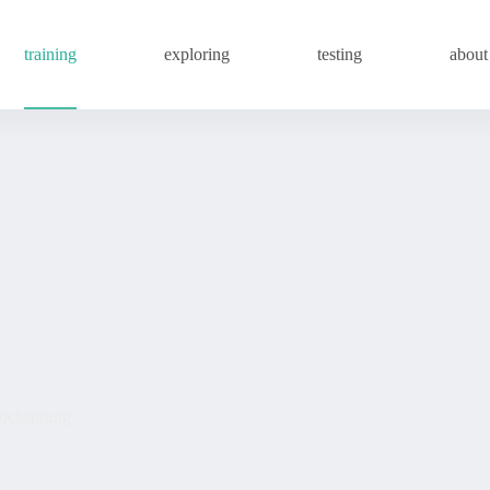
training
exploring
testing
about
hocksprung