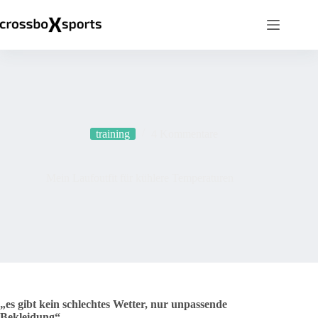
Zum
Inhalt
springen
training
4 Kommentare
Mein Laufoutfit für kühlere Temperaturen
„es gibt kein schlechtes Wetter, nur unpassende
Bekleidung“