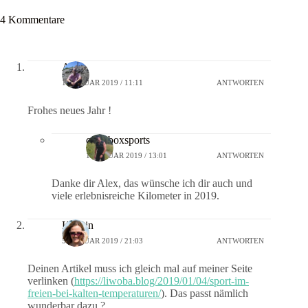
4 Kommentare
Alex
1. JANUAR 2019 / 11:11
ANTWORTEN
Frohes neues Jahr !
crossboxsports
1. JANUAR 2019 / 13:01
ANTWORTEN
Danke dir Alex, das wünsche ich dir auch und
viele erlebnisreiche Kilometer in 2019.
Kerstin
5. JANUAR 2019 / 21:03
ANTWORTEN
Deinen Artikel muss ich gleich mal auf meiner Seite
verlinken (
https://liwoba.blog/2019/01/04/sport-im-
freien-bei-kalten-temperaturen/
). Das passt nämlich
wunderbar dazu ?