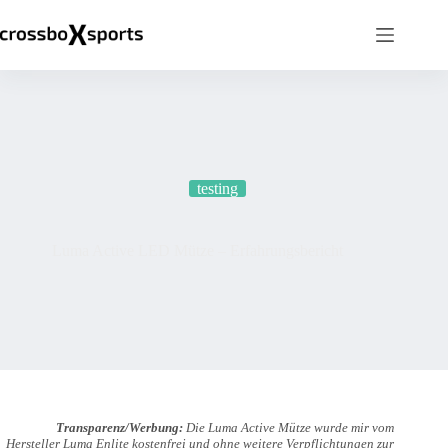
Zum
Inhalt
springen
testing
Luma Active LED Mütze – Erfahrungsbericht
Transparenz/Werbung:
Die Luma Active Mütze wurde mir vom
Hersteller Luma Enlite kostenfrei und ohne weitere Verpflichtungen zur