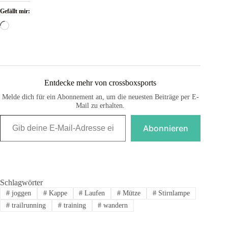
Gefällt mir:
Wird
geladen …
Entdecke mehr von crossboxsports
Melde dich für ein Abonnement an, um die neuesten Beiträge per E-
Mail zu erhalten.
Gib deine E-Mail-Adresse ein ...
Abonnieren
Schlagwörter
#
joggen
#
Kappe
#
Laufen
#
Mütze
#
Stirnlampe
#
trailrunning
#
training
#
wandern