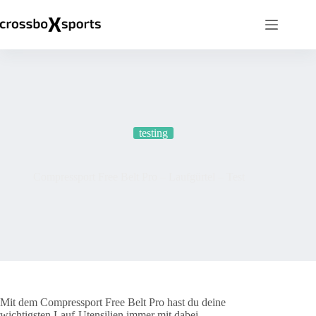
Zum
Inhalt
springen
testing
Compressport Free Belt Pro – Laufgürtel – Test
Mit dem Compressport Free Belt Pro hast du deine
wichtigsten Lauf-Utensilien immer mit dabei.