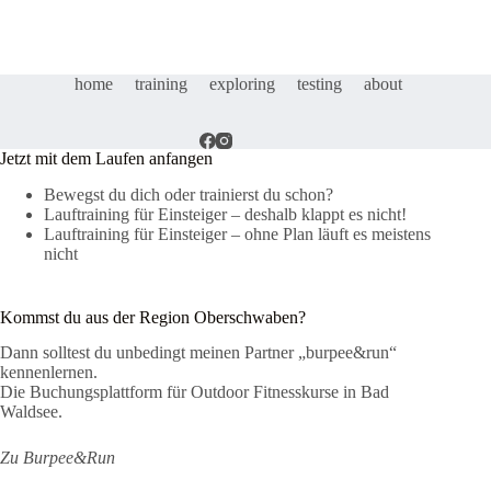
dein
Atem
ist
dein
home
training
exploring
testing
about
Rettungsanker
Jetzt mit dem Laufen anfangen
Bewegst du dich oder trainierst du schon?
Lauftraining für Einsteiger – deshalb klappt es nicht!
Lauftraining für Einsteiger – ohne Plan läuft es meistens
nicht
Kommst du aus der Region Oberschwaben?
Dann solltest du unbedingt meinen Partner „burpee&run“
kennenlernen.
Die Buchungsplattform für Outdoor Fitnesskurse in Bad
Waldsee.
Zu Burpee&Run