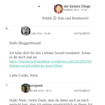
Glück der kleinen Dinge
13. NOVEMBER 2015 / 15:47
Puhhh 😉 Hals und Beinbruch!
Niels
6. FEBRUAR 2016 / 10:48
ANTWORTEN
Hallo Bloggerfreund!
Ich habe dich für den Liebster Award nominiert. Schau
es dir doch mal an:
https://justonemorestepblog.wordpress.com/2016/02/06/
liebster-award-entdecke-neue-blogs/
Liebe Grüße, Niels
crossboxsports
11. FEBRUAR 2016 / 18:21
ANTWORTEN
Hallo Niels, vielen Dank, dass du dabei auch an mich
gedacht hast, aber ich nehme grundsätzlich an dieser Art