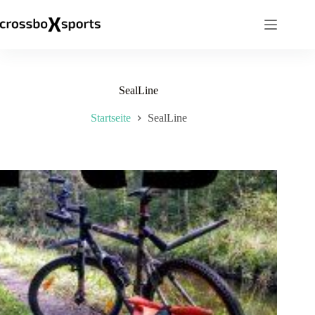
Zum
Inhalt
springen
SealLine
Startseite
SealLine