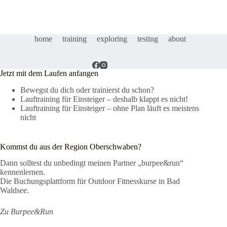
Rucksack
–
SealLine
Urban
home
training
exploring
testing
about
Backpack
–
Test
Jetzt mit dem Laufen anfangen
Bewegst du dich oder trainierst du schon?
Lauftraining für Einsteiger – deshalb klappt es nicht!
Lauftraining für Einsteiger – ohne Plan läuft es meistens
nicht
Kommst du aus der Region Oberschwaben?
Dann solltest du unbedingt meinen Partner „burpee&run“
kennenlernen.
Die Buchungsplattform für Outdoor Fitnesskurse in Bad
Waldsee.
Zu Burpee&Run