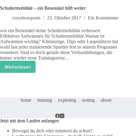
Schultermobilität – ein Besenstiel hilft weiter
crossboxsports
23. Oktober 2017
Ein Kommentar
wie ein Besenstiel deine Schultermobilität verbessert
Effektives Aufwärmen für Schultermobilität Warum ist
Aufwärmen wichtig? Klimmzüge, Dips oder Liegestützen hat
wohl fast jeder trainierende Sportler fest in seinem Programm
verankert. Sind es doch gerade diese Verbundübungen, die
immer wieder neue Trainingsreize…
Weiterlesen
Schultermobilität
–
ein
Besenstiel
hilft
weiter
home
training
exploring
testing
about
Jetzt mit dem Laufen anfangen
Bewegst du dich oder trainierst du schon?