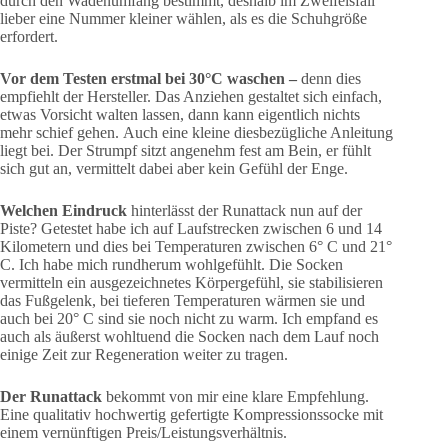
durch den Wadenumfang bestimmt, deshalb im Zweifelsfall
lieber eine Nummer kleiner wählen, als es die Schuhgröße
erfordert.
Vor dem Testen erstmal bei 30°C waschen –
denn dies
empfiehlt der Hersteller. Das Anziehen gestaltet sich einfach,
etwas Vorsicht walten lassen, dann kann eigentlich nichts
mehr schief gehen. Auch eine kleine diesbezügliche Anleitung
liegt bei. Der Strumpf sitzt angenehm fest am Bein, er fühlt
sich gut an, vermittelt dabei aber kein Gefühl der Enge.
Welchen Eindruck
hinterlässt der Runattack nun auf der
Piste? Getestet habe ich auf Laufstrecken zwischen 6 und 14
Kilometern und dies bei Temperaturen zwischen 6° C und 21°
C. Ich habe mich rundherum wohlgefühlt. Die Socken
vermitteln ein ausgezeichnetes Körpergefühl, sie stabilisieren
das Fußgelenk, bei tieferen Temperaturen wärmen sie und
auch bei 20° C sind sie noch nicht zu warm. Ich empfand es
auch als äußerst wohltuend die Socken nach dem Lauf noch
einige Zeit zur Regeneration weiter zu tragen.
Der Runattack
bekommt von mir eine klare Empfehlung.
Eine qualitativ hochwertig gefertigte Kompressionssocke mit
einem vernünftigen Preis/Leistungsverhältnis.