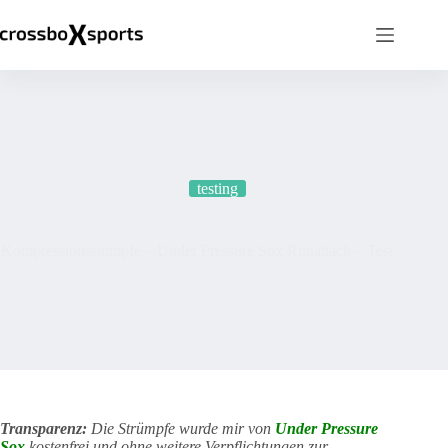
Zum
Inhalt
springen
testing
Kompressionsstümpfe – Under Pressure Sox Runattack – Test
Transparenz:
Die Strümpfe wurde mir von
Under Pressure
Sox
kostenfrei und ohne weitere Verpflichtungen zur