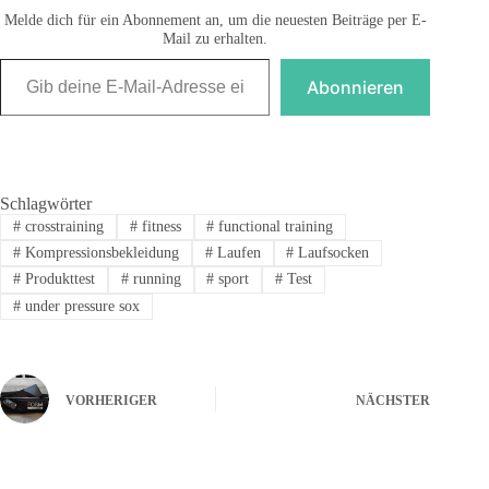
Melde dich für ein Abonnement an, um die neuesten Beiträge per E-
Mail zu erhalten.
Gib deine E-Mail-Adresse ein ...
Abonnieren
Schlagwörter
#
crosstraining
#
fitness
#
functional training
#
Kompressionsbekleidung
#
Laufen
#
Laufsocken
#
Produkttest
#
running
#
sport
#
Test
#
under pressure sox
VORHERIGER
NÄCHSTER