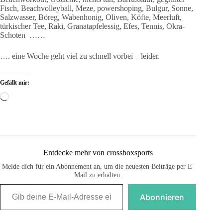
Fisch, Beachvolleyball, Meze, powershoping, Bulgur, Sonne,
Salzwasser, Böreg, Wabenhonig, Oliven, Köfte, Meerluft,
türkischer Tee, Raki, Granatapfelessig, Efes, Tennis, Okra-
Schoten ……
…. eine Woche geht viel zu schnell vorbei – leider.
Gefällt mir:
Wird
geladen …
Entdecke mehr von crossboxsports
Melde dich für ein Abonnement an, um die neuesten Beiträge per E-
Mail zu erhalten.
Gib deine E-Mail-Adresse ein ...
Abonnieren