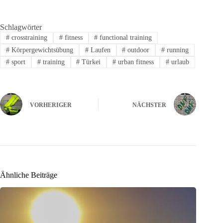
Schlagwörter
#
crosstraining
#
fitness
#
functional training
#
Körpergewichtsübung
#
Laufen
#
outdoor
#
running
#
sport
#
training
#
Türkei
#
urban fitness
#
urlaub
VORHERIGER
NÄCHSTER
Ähnliche Beiträge