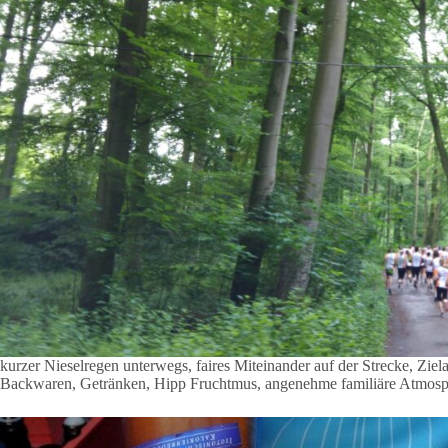
kurzer Nieselregen unterwegs, faires Miteinander auf der Strecke, Zie
Backwaren, Getränken, Hipp Fruchtmus, angenehme familiäre Atmosp