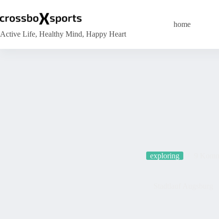
Zum
Inhalt
springen
home
Active Life, Healthy Mind, Happy Heart
exploring
9 Komm
Stadtlauf Augsburg