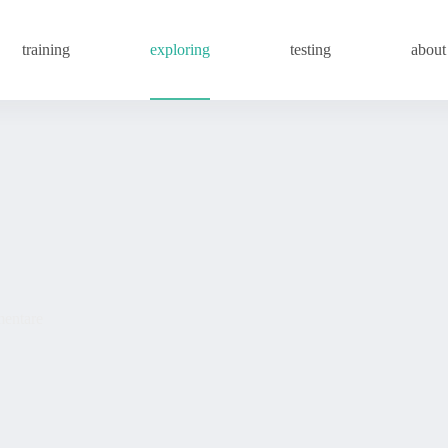
training
exploring
testing
about
entare