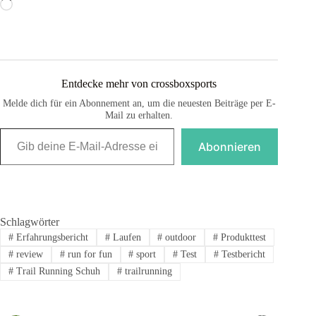
Wird
geladen …
Entdecke mehr von crossboxsports
Melde dich für ein Abonnement an, um die neuesten Beiträge per E-
Mail zu erhalten.
Gib deine E-Mail-Adresse ein ...
Abonnieren
Schlagwörter
#
Erfahrungsbericht
#
Laufen
#
outdoor
#
Produkttest
#
review
#
run for fun
#
sport
#
Test
#
Testbericht
#
Trail Running Schuh
#
trailrunning