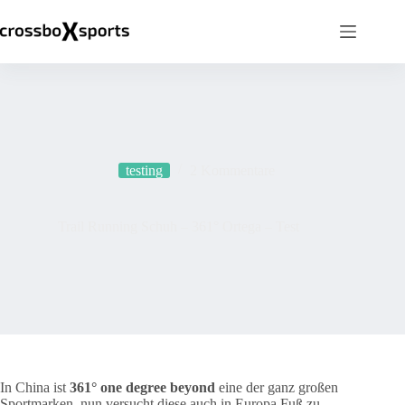
Zum
Inhalt
springen
testing
2 Kommentare
Trail Running Schuh – 361° Ortega – Test
In China ist
361° one degree beyond
eine der ganz großen
Sportmarken, nun versucht diese auch in Europa Fuß zu