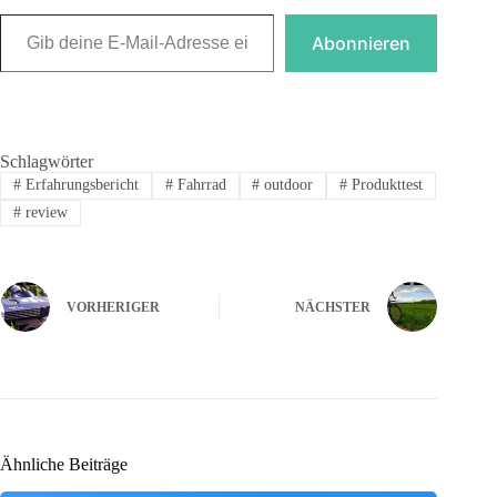
Gib deine E-Mail-Adresse ein ...
Abonnieren
Schlagwörter
#
Erfahrungsbericht
#
Fahrrad
#
outdoor
#
Produkttest
#
review
VORHERIGER
NÄCHSTER
Ähnliche Beiträge