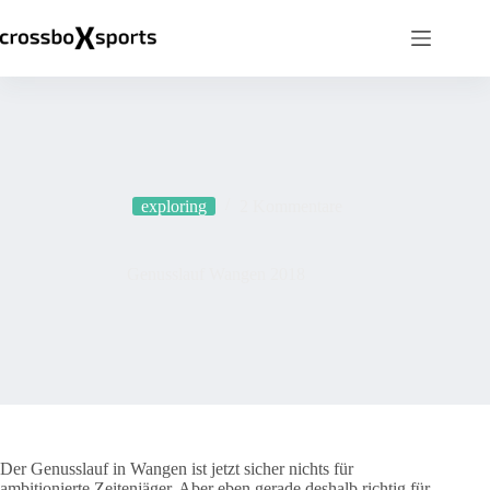
Zum
Inhalt
springen
exploring
2 Kommentare
Genusslauf Wangen 2018
Der Genusslauf in Wangen ist jetzt sicher nichts für
ambitionierte Zeitenjäger. Aber eben gerade deshalb richtig für