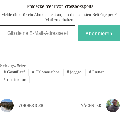
Entdecke mehr von crossboxsports
Melde dich für ein Abonnement an, um die neuesten Beiträge per E-
Mail zu erhalten.
Gib deine E-Mail-Adresse ein ...
Abonnieren
Schlagwörter
#
Genußlauf
#
Halbmarathon
#
joggen
#
Laufen
#
run for fun
VORHERIGER
NÄCHSTER