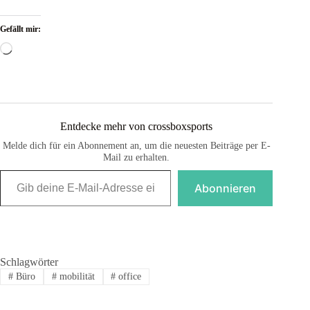
Gefällt mir:
Wird
geladen …
Entdecke mehr von crossboxsports
Melde dich für ein Abonnement an, um die neuesten Beiträge per E-
Mail zu erhalten.
Gib deine E-Mail-Adresse ein ...
Abonnieren
Schlagwörter
#
Büro
#
mobilität
#
office