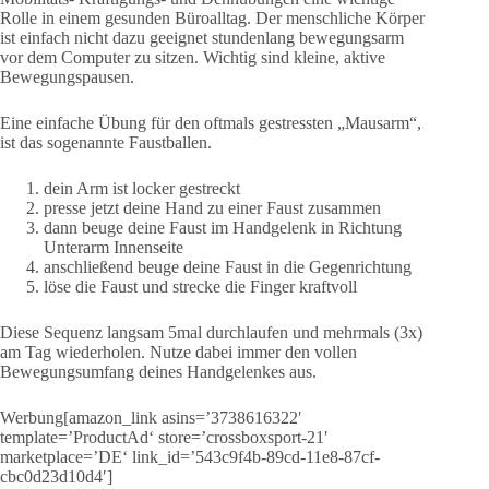
Rolle in einem gesunden Büroalltag. Der menschliche Körper
ist einfach nicht dazu geeignet stundenlang bewegungsarm
vor dem Computer zu sitzen. Wichtig sind kleine, aktive
Bewegungspausen.
Eine einfache Übung für den oftmals gestressten „Mausarm“,
ist das sogenannte Faustballen.
dein Arm ist locker gestreckt
presse jetzt deine Hand zu einer Faust zusammen
dann beuge deine Faust im Handgelenk in Richtung
Unterarm Innenseite
anschließend beuge deine Faust in die Gegenrichtung
löse die Faust und strecke die Finger kraftvoll
Diese Sequenz langsam 5mal durchlaufen und mehrmals (3x)
am Tag wiederholen. Nutze dabei immer den vollen
Bewegungsumfang deines Handgelenkes aus.
Werbung[amazon_link asins=’3738616322′
template=’ProductAd‘ store=’crossboxsport-21′
marketplace=’DE‘ link_id=’543c9f4b-89cd-11e8-87cf-
cbc0d23d10d4′]