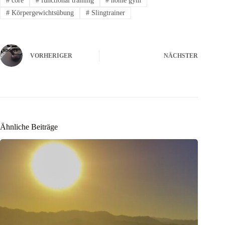
#
core
#
functional training
#
home gym
#
Körpergewichtsübung
#
Slingtrainer
VORHERIGER
NÄCHSTER
Ähnliche Beiträge