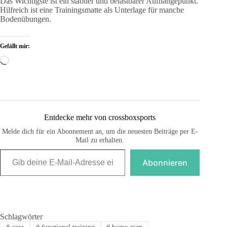
Das Wichtigste ist ein stabiler und belastbarer Aufhängepunkt.
Hilfreich ist eine Trainingsmatte als Unterlage für manche
Bodenübungen.
Gefällt mir:
Wird
geladen …
Entdecke mehr von crossboxsports
Melde dich für ein Abonnement an, um die neuesten Beiträge per E-
Mail zu erhalten.
Gib deine E-Mail-Adresse ein ...
Abonnieren
Schlagwörter