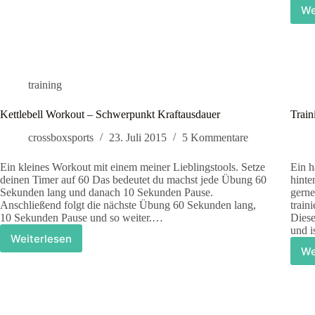
We
training
Kettlebell Workout – Schwerpunkt Kraftausdauer
Train
crossboxsports
23. Juli 2015
5 Kommentare
Ein kleines Workout mit einem meiner Lieblingstools. Setze
Ein h
deinen Timer auf 60 Das bedeutet du machst jede Übung 60
hinte
Sekunden lang und danach 10 Sekunden Pause.
gerne
Anschließend folgt die nächste Übung 60 Sekunden lang,
train
10 Sekunden Pause und so weiter.…
Diese
und 
Weiterlesen
Kettlebell
We
Workout
–
Schwerpunkt
Kraftausdauer