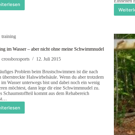
Einheiten 
iterlesen
Urban
Weiter
h
Fitness
b
–
b
sei
–
kreativ
w
training
ing im Wasser – aber nicht ohne meine Schwimmnudel
crossboxsports
12. Juli 2015
äufiges Problem beim Brustschwimmen ist die nach
n überstreckte Halswirbelsäule. Wenn du aber trotzdem
 im Wasser unterwegs bist und dabei noch ein wenig
ieren möchtest, dann lege dir eine Schwimmnudel zu.
s Schaumstoffteil kommt aus dem Rehabereich
ist…
iterlesen
Training
im
Wasser
–
aber