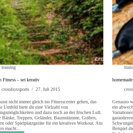
training
trai
 Fitness – sei kreativ
homemade 
crossboxsports
27. Juli 2015
cros
sst nicht immer gleich ins Fitnesscenter gehen, das
Genauso wi
e Umfeld biete dir eine Vielzahl von
ein abwech
ingsmöglichkeiten und dazu noch an der frischen Luft.
Variation
e Bänke, Treppen, Geländer, Baumstämme, Gräben,
garantieren
n oder Spielplatzgeräte für ein kreatives Workout. Am
Schwungüb
ten macht…
Beispiel d