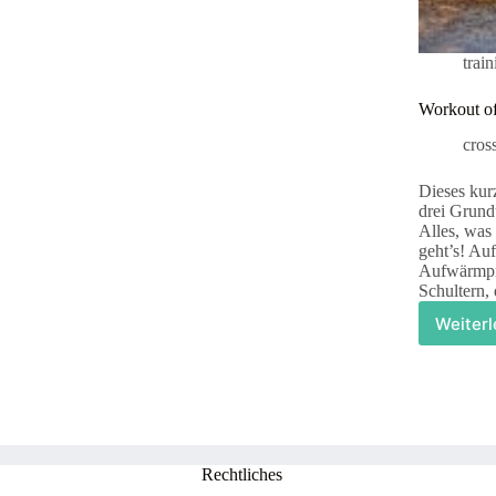
nicht
ohne
meine
trai
Schwimmnudel
Workout o
cros
Dieses kur
drei Grun
Alles, was
geht’s! Au
Aufwärmpr
Schultern,
Weiter
W
o
t
d
–
A
–
Rechtliches
k