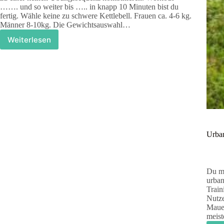
……. und so weiter bis ….. in knapp 10 Minuten bist du
fertig. Wähle keine zu schwere Kettlebell. Frauen ca. 4-6 kg.
Männer 8-10kg. Die Gewichtsauswahl…
Weiterlesen
Der
Kettlebell
Swing
und
die
Liegestütze
–
ein
perfektes
Doppel
Urban
Du mu
urban
Train
Nutz
Mauer
meis