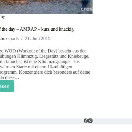
ning
f the day – AMRAP – kurz und knackig
sboxsports
21. Juni 2015
ze WOD (Workout of the Day) besteht aus den
dübungen Klimmzug, Liegestütz und Kniebeuge.
 du brauchst, ist eine Klimmzugstange – los
fwärmen Starte mit einem 10-minütigen
ogramm. Konzentriere dich besonders auf deine
 da diese…
lesen
orkout
f
he
ay
MRAP
urz