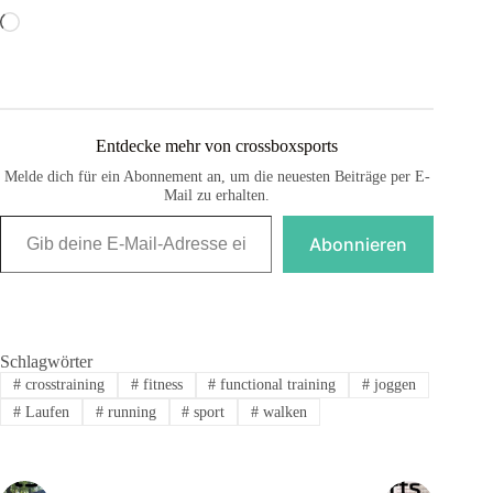
Wird
geladen …
Entdecke mehr von crossboxsports
Melde dich für ein Abonnement an, um die neuesten Beiträge per E-
Mail zu erhalten.
Gib deine E-Mail-Adresse ein ...
Abonnieren
Schlagwörter
#
crosstraining
#
fitness
#
functional training
#
joggen
#
Laufen
#
running
#
sport
#
walken