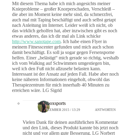
Mit diesem Thema habe ich mich angesichts meiner
Knieprobleme – großer Knorperschaden, Verschleiß –
die aber im Moment keine mehr sind, da schmerzfrei,
auch mal mit Taping beschäftigt und auch selbst getapt
nach Anleitung im Internet. Leider weiß ich nicht, ob
das wirklich geholfen hat, aber inzwischen gibt es noch
etwas anderes, das ich dir mal als Link schicke
http://www.sanotape.com
. Ich habe einen Flyer in
meinem Fitnesscenter gefunden und mich auch schon
damit beschäftigt. Es soll ja sogar gegen Fersensporne
helfen. Einer „belästigt“ mich gerade so richtig, weshalb
ich vom Walking auf Schwimmen umgestiegen bin,
weil ich den Fuß nicht allzusehr belasten kann.
Interessant ist der Ansatz auf jeden Fall. Habe aber noch
keine näheren Informationen eingeholt, obwohl das
Therapiezentrum für mich innerhalb 40 Minuten zu
erreichen wäre. LG Sigrid
crossboxsports
18. DEZEMBER 2015 / 13:29
ANTWORTEN
Vielen Dank für deinen ausführlichen Kommentar
und den Link, dieses Produkt kannte bis jetzt noch
nicht und vor allem gute Besserung. LG Norbert