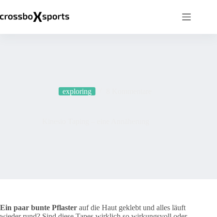
Zum
Inhalt
springen
exploring
8 Kommentare
Kinesio Taping – eine Annäherung
Ein paar bunte Pflaster
auf die Haut geklebt und alles läuft
wieder rund? Sind diese Tapes wirklich so wirkungsvoll oder