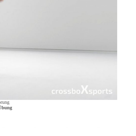
prung
 Übung