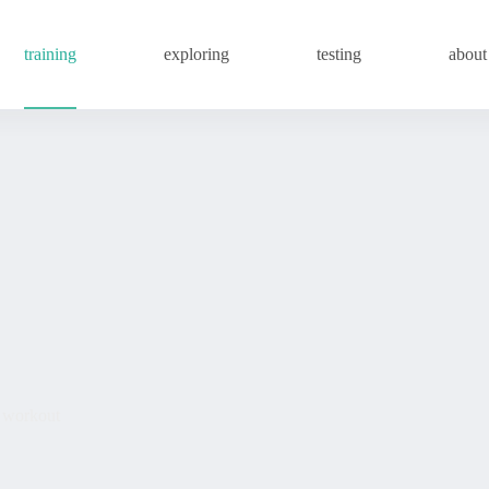
training
exploring
testing
about
k workout