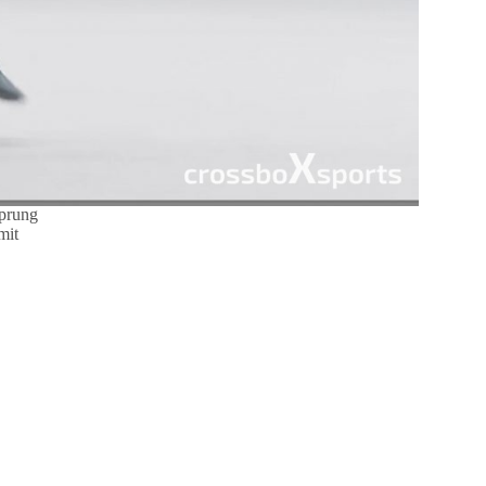
prung
mit