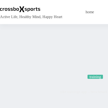
Zum
Inhalt
springen
home
Active Life, Healthy Mind, Happy Heart
training
nike trainings app – benchmar