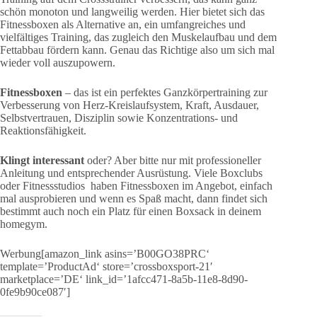
schön monoton und langweilig werden. Hier bietet sich das
Fitnessboxen als Alternative an, ein umfangreiches und
vielfältiges Training, das zugleich den Muskelaufbau und dem
Fettabbau fördern kann. Genau das Richtige also um sich mal
wieder voll auszupowern.
Fitnessboxen
– das ist ein perfektes Ganzkörpertraining zur
Verbesserung von Herz-Kreislaufsystem, Kraft, Ausdauer,
Selbstvertrauen, Disziplin sowie Konzentrations- und
Reaktionsfähigkeit.
Klingt interessant
oder? Aber bitte nur mit professioneller
Anleitung und entsprechender Ausrüstung. Viele Boxclubs
oder Fitnessstudios haben Fitnessboxen im Angebot, einfach
mal ausprobieren und wenn es Spaß macht, dann findet sich
bestimmt auch noch ein Platz für einen Boxsack in deinem
homegym.
Werbung[amazon_link asins=’B00GO38PRC‘
template=’ProductAd‘ store=’crossboxsport-21′
marketplace=’DE‘ link_id=’1afcc471-8a5b-11e8-8d90-
0fe9b90ce087′]