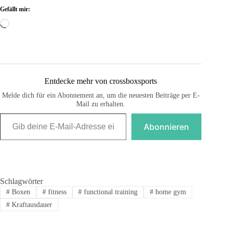
Gefällt mir:
Wird
geladen …
Entdecke mehr von crossboxsports
Melde dich für ein Abonnement an, um die neuesten Beiträge per E-
Mail zu erhalten.
Gib deine E-Mail-Adresse ein ...
Abonnieren
Schlagwörter
#
Boxen
#
fitness
#
functional training
#
home gym
#
Kraftausdauer