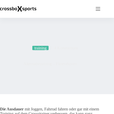
Zum
Inhalt
springen
training
4 Kommentare
Alternativtraining – Fitnessboxen
Die Ausdauer
mit Joggen, Fahrrad fahren oder gar mit einem
Training auf dem Crossstrainer verbessern, das kann ganz