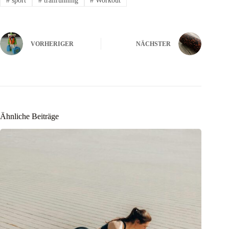
#
sport
#
trailrunning
#
Workout
VORHERIGER
NÄCHSTER
Ähnliche Beiträge