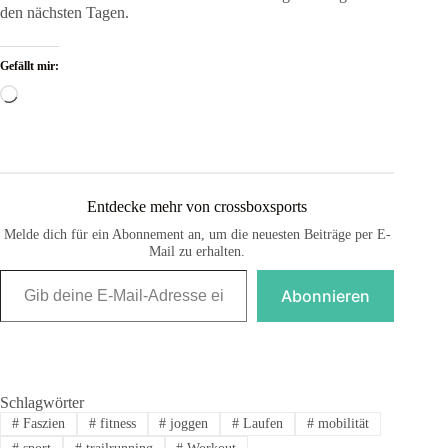
den nächsten Tagen.
Gefällt mir:
Wird
geladen …
Entdecke mehr von crossboxsports
Melde dich für ein Abonnement an, um die neuesten Beiträge per E-
Mail zu erhalten.
Gib deine E-Mail-Adresse ein ...
Abonnieren
Schlagwörter
#
Faszien
#
fitness
#
joggen
#
Laufen
#
mobilität