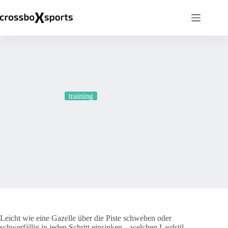
Zum
Inhalt
springen
training
4 Kommentare
Laufen mit Stil – Laufstil Tipps
Leicht wie eine Gazelle über die Piste schweben oder
schwerfällig in jeden Schritt einsinken – welchen Laufstil