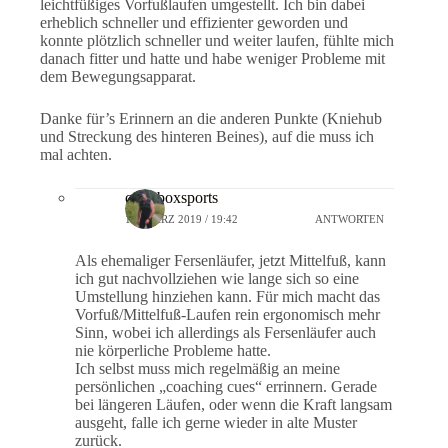
leichtfüßiges Vorfußlaufen umgestellt. Ich bin dabei
erheblich schneller und effizienter geworden und
konnte plötzlich schneller und weiter laufen, fühlte mich
danach fitter und hatte und habe weniger Probleme mit
dem Bewegungsapparat.
Danke für’s Erinnern an die anderen Punkte (Kniehub
und Streckung des hinteren Beines), auf die muss ich
mal achten.
crossboxsports
10. MÄRZ 2019 / 19:42
ANTWORTEN
Als ehemaliger Fersenläufer, jetzt Mittelfuß, kann
ich gut nachvollziehen wie lange sich so eine
Umstellung hinziehen kann. Für mich macht das
Vorfuß/Mittelfuß-Laufen rein ergonomisch mehr
Sinn, wobei ich allerdings als Fersenläufer auch
nie körperliche Probleme hatte.
Ich selbst muss mich regelmäßig an meine
persönlichen „coaching cues“ errinnern. Gerade
bei längeren Läufen, oder wenn die Kraft langsam
ausgeht, falle ich gerne wieder in alte Muster
zurück.