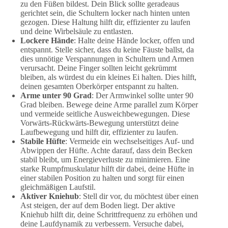
zu den Füßen bildest. Dein Blick sollte geradeaus
gerichtet sein, die Schultern locker nach hinten unten
gezogen. Diese Haltung hilft dir, effizienter zu laufen
und deine Wirbelsäule zu entlasten.
Lockere Hände
: Halte deine Hände locker, offen und
entspannt. Stelle sicher, dass du keine Fäuste ballst, da
dies unnötige Verspannungen in Schultern und Armen
verursacht. Deine Finger sollten leicht gekrümmt
bleiben, als würdest du ein kleines Ei halten. Dies hilft,
deinen gesamten Oberkörper entspannt zu halten.
Arme unter 90 Grad
: Der Armwinkel sollte unter 90
Grad bleiben. Bewege deine Arme parallel zum Körper
und vermeide seitliche Ausweichbewegungen. Diese
Vorwärts-Rückwärts-Bewegung unterstützt deine
Laufbewegung und hilft dir, effizienter zu laufen.
Stabile Hüfte
: Vermeide ein wechselseitiges Auf- und
Abwippen der Hüfte. Achte darauf, dass dein Becken
stabil bleibt, um Energieverluste zu minimieren. Eine
starke Rumpfmuskulatur hilft dir dabei, deine Hüfte in
einer stabilen Position zu halten und sorgt für einen
gleichmäßigen Laufstil.
Aktiver Kniehub
: Stell dir vor, du möchtest über einen
Ast steigen, der auf dem Boden liegt. Der aktive
Kniehub hilft dir, deine Schrittfrequenz zu erhöhen und
deine Laufdynamik zu verbessern. Versuche dabei,