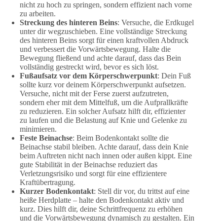
nicht zu hoch zu springen, sondern effizient nach vorne
zu arbeiten.
Streckung des hinteren Beins
: Versuche, die Erdkugel
unter dir wegzuschieben. Eine vollständige Streckung
des hinteren Beins sorgt für einen kraftvollen Abdruck
und verbessert die Vorwärtsbewegung. Halte die
Bewegung fließend und achte darauf, dass das Bein
vollständig gestreckt wird, bevor es sich löst.
Fußaufsatz vor dem Körperschwerpunkt
: Dein Fuß
sollte kurz vor deinem Körperschwerpunkt aufsetzen.
Versuche, nicht mit der Ferse zuerst aufzutreten,
sondern eher mit dem Mittelfuß, um die Aufprallkräfte
zu reduzieren. Ein solcher Aufsatz hilft dir, effizienter
zu laufen und die Belastung auf Knie und Gelenke zu
minimieren.
Feste Beinachse
: Beim Bodenkontakt sollte die
Beinachse stabil bleiben. Achte darauf, dass dein Knie
beim Auftreten nicht nach innen oder außen kippt. Eine
gute Stabilität in der Beinachse reduziert das
Verletzungsrisiko und sorgt für eine effizientere
Kraftübertragung.
Kurzer Bodenkontakt
: Stell dir vor, du trittst auf eine
heiße Herdplatte – halte den Bodenkontakt aktiv und
kurz. Dies hilft dir, deine Schrittfrequenz zu erhöhen
und die Vorwärtsbewegung dynamisch zu gestalten. Ein