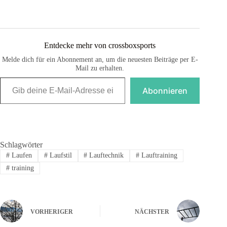
Entdecke mehr von crossboxsports
Melde dich für ein Abonnement an, um die neuesten Beiträge per E-
Mail zu erhalten.
Gib deine E-Mail-Adresse ein ...
Abonnieren
Schlagwörter
#
Laufen
#
Laufstil
#
Lauftechnik
#
Lauftraining
#
training
VORHERIGER
NÄCHSTER