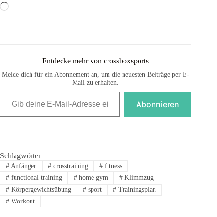
Wird
geladen …
Entdecke mehr von crossboxsports
Melde dich für ein Abonnement an, um die neuesten Beiträge per E-
Mail zu erhalten.
Gib deine E-Mail-Adresse ein ...
Abonnieren
Schlagwörter
#
Anfänger
#
crosstraining
#
fitness
#
functional training
#
home gym
#
Klimmzug
#
Körpergewichtsübung
#
sport
#
Trainingsplan
#
Workout