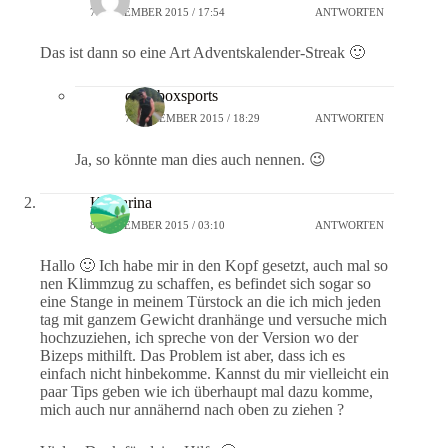
7. DEZEMBER 2015 / 17:54
ANTWORTEN
Das ist dann so eine Art Adventskalender-Streak 🙂
crossboxsports
7. DEZEMBER 2015 / 18:29
ANTWORTEN
Ja, so könnte man dies auch nennen. 😉
Katharina
8. DEZEMBER 2015 / 03:10
ANTWORTEN
Hallo 🙂 Ich habe mir in den Kopf gesetzt, auch mal so
nen Klimmzug zu schaffen, es befindet sich sogar so
eine Stange in meinem Türstock an die ich mich jeden
tag mit ganzem Gewicht dranhänge und versuche mich
hochzuziehen, ich spreche von der Version wo der
Bizeps mithilft. Das Problem ist aber, dass ich es
einfach nicht hinbekomme. Kannst du mir vielleicht ein
paar Tips geben wie ich überhaupt mal dazu komme,
mich auch nur annähernd nach oben zu ziehen ?