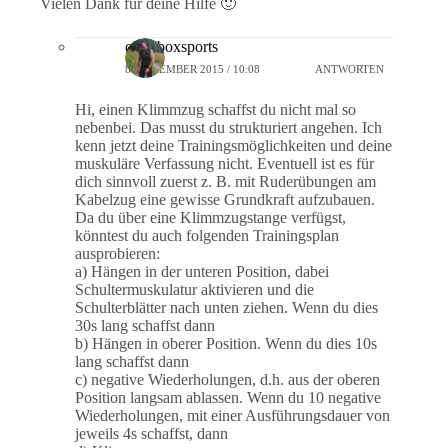
Vielen Dank für deine Hilfe 🙂
crossboxsports
8. DEZEMBER 2015 / 10:08
ANTWORTEN
Hi, einen Klimmzug schaffst du nicht mal so
nebenbei. Das musst du strukturiert angehen. Ich
kenn jetzt deine Trainingsmöglichkeiten und deine
muskuläre Verfassung nicht. Eventuell ist es für
dich sinnvoll zuerst z. B. mit Ruderübungen am
Kabelzug eine gewisse Grundkraft aufzubauen.
Da du über eine Klimmzugstange verfügst,
könntest du auch folgenden Trainingsplan
ausprobieren:
a) Hängen in der unteren Position, dabei
Schultermuskulatur aktivieren und die
Schulterblätter nach unten ziehen. Wenn du dies
30s lang schaffst dann
b) Hängen in oberer Position. Wenn du dies 10s
lang schaffst dann
c) negative Wiederholungen, d.h. aus der oberen
Position langsam ablassen. Wenn du 10 negative
Wiederholungen, mit einer Ausführungsdauer von
jeweils 4s schaffst, dann