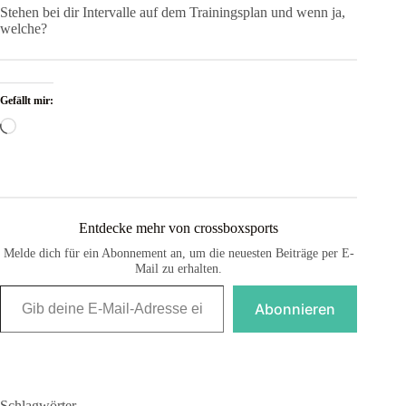
Stehen bei dir Intervalle auf dem Trainingsplan und wenn ja,
welche?
Gefällt mir:
Wird
geladen …
Entdecke mehr von crossboxsports
Melde dich für ein Abonnement an, um die neuesten Beiträge per E-
Mail zu erhalten.
Gib deine E-Mail-Adresse ein ...
Abonnieren
Schlagwörter