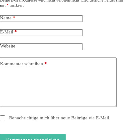
Deine E-Mail-Adresse wird nicht veröffentlicht.
Erforderliche Felder sind
mit
*
markiert
Name
*
E-Mail
*
Website
Kommentar schreiben
*
Benachrichtige mich über neue Beiträge via E-Mail.