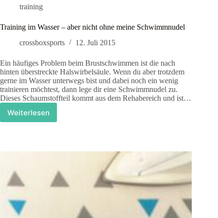
training
Training im Wasser – aber nicht ohne meine Schwimmnudel
crossboxsports
12. Juli 2015
Ein häufiges Problem beim Brustschwimmen ist die nach
hinten überstreckte Halswirbelsäule. Wenn du aber trotzdem
gerne im Wasser unterwegs bist und dabei noch ein wenig
trainieren möchtest, dann lege dir eine Schwimmnudel zu.
Dieses Schaumstoffteil kommt aus dem Rehabereich und ist…
Weiterlesen
Training
im
Wasser
–
aber
nicht
ohne
meine
Schwimmnudel