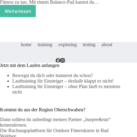
Fitness zu tun. Mit einem Balance-Pad kannst du…
Weiterlesen
Sensomotorik
am
Bügelbrett
–
mit
dem
home
training
exploring
testing
about
Balance-
Pad
Jetzt mit dem Laufen anfangen
Bewegst du dich oder trainierst du schon?
Lauftraining für Einsteiger – deshalb klappt es nicht!
Lauftraining für Einsteiger – ohne Plan läuft es meistens
nicht
Kommst du aus der Region Oberschwaben?
Dann solltest du unbedingt meinen Partner „burpee&run“
kennenlernen.
Die Buchungsplattform für Outdoor Fitnesskurse in Bad
Waldsee.