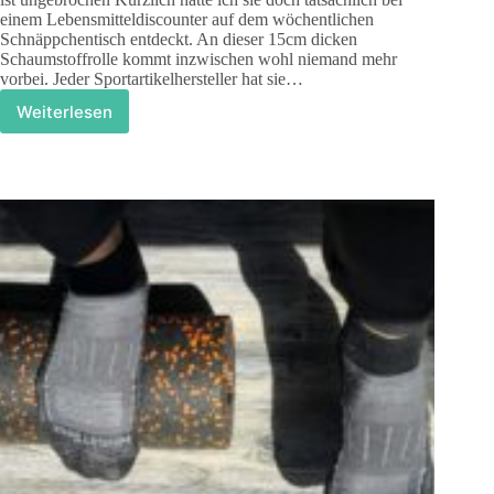
einem Lebensmitteldiscounter auf dem wöchentlichen
Schnäppchentisch entdeckt. An dieser 15cm dicken
Schaumstoffrolle kommt inzwischen wohl niemand mehr
vorbei. Jeder Sportartikelhersteller hat sie…
Weiterlesen
Die
Faszienrolle
–
alles
nur
ein
Hype?