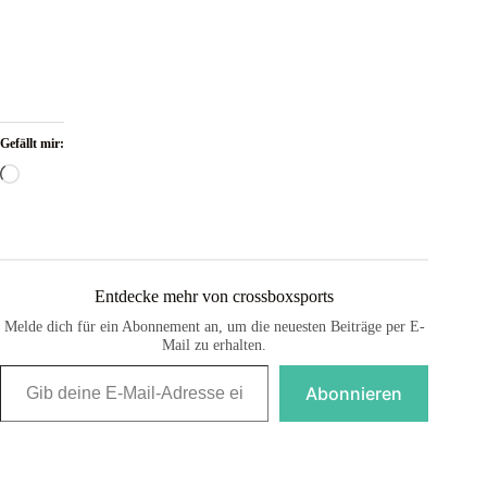
Gefällt mir:
Wird
geladen …
Entdecke mehr von crossboxsports
Melde dich für ein Abonnement an, um die neuesten Beiträge per E-
Mail zu erhalten.
Gib deine E-Mail-Adresse ein ...
Abonnieren