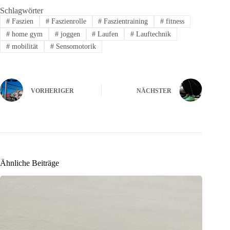
Schlagwörter
#
Faszien
#
Faszienrolle
#
Faszientraining
#
fitness
#
home gym
#
joggen
#
Laufen
#
Lauftechnik
#
mobilität
#
Sensomotorik
VORHERIGER
NÄCHSTER
Ähnliche Beiträge