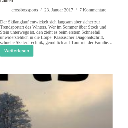
Laufen
crossboxsports
23. Januar 2017
7 Kommentare
Der Skilanglauf entwickelt sich langsam aber sicher zur
Trendsportart des Winters. Wer im Sommer über Stock und
Stein unterwegs ist, den zieht es beim erstem Schneefall
unwiderstehlich in die Loipe. Klassischer Diagonalschritt,
schnelle Skater-Technik, gemütlich auf Tour mit der Familie…
Weiterlesen
Skilanglauf
–
für
mich
mehr
als
nur
eine
Alternative
zum
Laufen