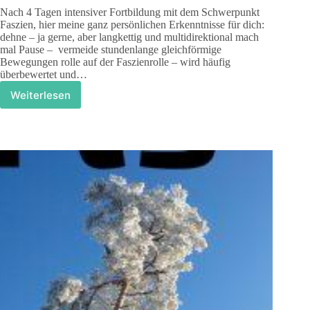
Nach 4 Tagen intensiver Fortbildung mit dem Schwerpunkt
Faszien, hier meine ganz persönlichen Erkenntnisse für dich:
dehne – ja gerne, aber langkettig und multidirektional mach
mal Pause – vermeide stundenlange gleichförmige
Bewegungen rolle auf der Faszienrolle – wird häufig
überbewertet und…
Weiterlesen
Trainierst
du
schon
deine
Faszie
oder
rollst
du
nur?