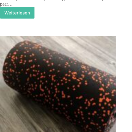
paar…
Weiterlesen
Klimmzug,
Liegestütz,
Kniebeuge
–
einfach
aber
effektiv