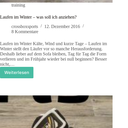
training
Laufen im Winter – was soll ich anziehen?
crossboxsports
12. Dezember 2016
8 Kommentare
Laufen im Winter Kälte, Wind und kurze Tage – Laufen im
Winter stellt den Läufer vor so manche Herausforderung.
Deshalb lieber auf dem Sofa bleiben, Tag für Tag die Form
verlieren und im Frühjahr wieder bei null beginnen? Besser
nicht,…
Weiterlesen
Laufen
im
Winter
–
was
soll
ich
anziehen?