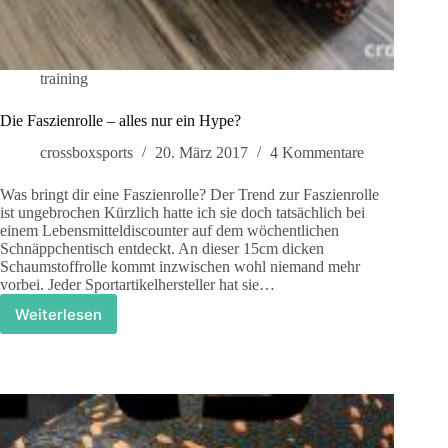
training
Die Faszienrolle – alles nur ein Hype?
crossboxsports
20. März 2017
4 Kommentare
Was bringt dir eine Faszienrolle? Der Trend zur Faszienrolle
ist ungebrochen Kürzlich hatte ich sie doch tatsächlich bei
einem Lebensmitteldiscounter auf dem wöchentlichen
Schnäppchentisch entdeckt. An dieser 15cm dicken
Schaumstoffrolle kommt inzwischen wohl niemand mehr
vorbei. Jeder Sportartikelhersteller hat sie…
Weiterlesen
Die
Faszienrolle
–
alles
nur
ein
Hype?